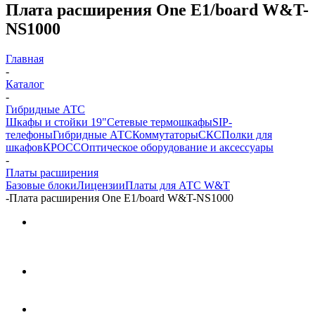
Плата расширения One E1/board W&T-
NS1000
Главная
-
Каталог
-
Гибридные АТС
Шкафы и стойки 19"
Сетевые термошкафы
SIP-
телефоны
Гибридные АТС
Коммутаторы
СКС
Полки для
шкафов
КРОСС
Оптическое оборудование и аксессуары
-
Платы расширения
Базовые блоки
Лицензии
Платы для АТС W&T
-
Плата расширения One E1/board W&T-NS1000