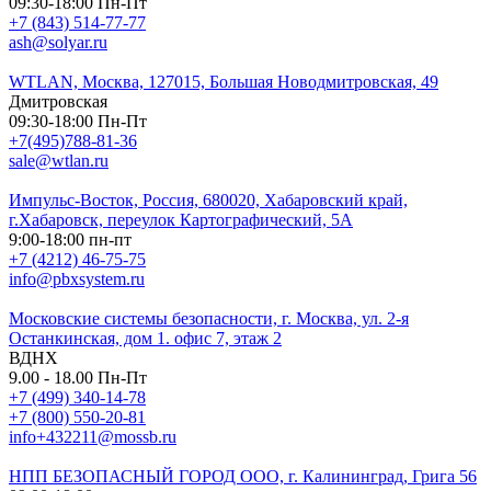
09:30-18:00 Пн-Пт
+7 (843) 514-77-77
ash@solyar.ru
WTLAN, Москва, 127015, Большая Новодмитровская, 49
Дмитровская
09:30-18:00 Пн-Пт
+7(495)788-81-36
sale@wtlan.ru
Импульс-Восток, Россия, 680020, Хабаровский край,
г.Хабаровск, переулок Картографический, 5А
9:00-18:00 пн-пт
+7 (4212) 46-75-75
info@pbxsystem.ru
Московские системы безопасности, г. Москва, ул. 2-я
Останкинская, дом 1. офис 7, этаж 2
ВДНХ
9.00 - 18.00 Пн-Пт
+7 (499) 340-14-78
+7 (800) 550-20-81
info+432211@mossb.ru
НПП БЕЗОПАСНЫЙ ГОРОД ООО, г. Калининград, Грига 56