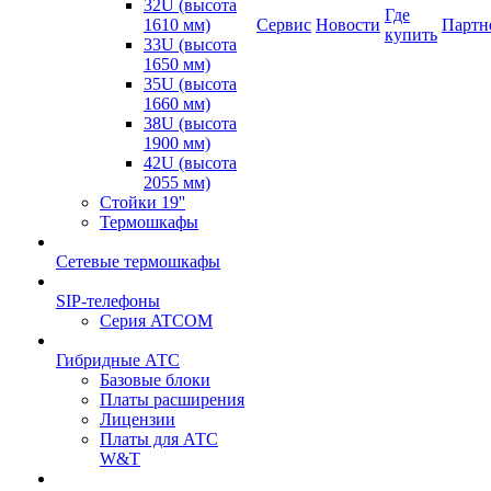
32U (высота
Где
1610 мм)
Сервис
Новости
Партн
купить
33U (высота
1650 мм)
35U (высота
1660 мм)
38U (высота
1900 мм)
42U (высота
2055 мм)
Стойки 19''
Термошкафы
Сетевые термошкафы
SIP-телефоны
Серия ATCOM
Гибридные АТС
Базовые блоки
Платы расширения
Лицензии
Платы для АТС
W&T