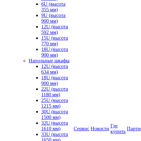
6U (высота
355 мм)
9U (высота
900 мм)
12U (высота
592 мм)
15U (высота
770 мм)
18U (высота
900 мм)
Напольные шкафы
12U (высота
634 мм)
18U (высота
900 мм)
22U (высота
1180 мм)
25U (высота
1215 мм)
30U (высота
1500 мм)
32U (высота
Где
1610 мм)
Сервис
Новости
Партн
купить
33U (высота
1650 мм)