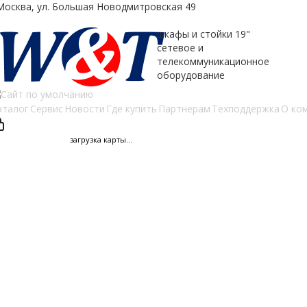
.Москва, ул. Большая Новодмитровская 49
шкафы и стойки 19"
сетевое и
телекоммуникационное
оборудование
аталог
Сервис
Новости
Где купить
Партнерам
Техподдержка
О ко
загрузка карты...