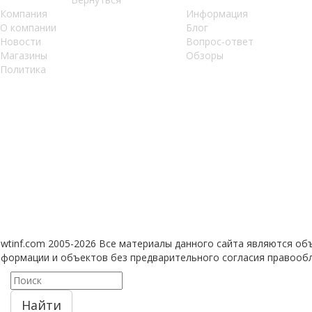
Компания
Информация
О компании
Блог
Новости
Вопрос-ответ
Магазины
Обзоры
Политика
 wtinf.com 2005-2026 Все материалы данного сайта являются об
формации и объектов без предварительного согласия правооблад
Найти