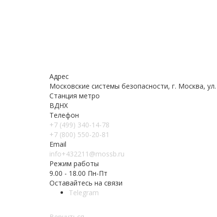
Адрес
Московские системы безопасности, г. Москва, ул. 
Станция метро
ВДНХ
Телефон
+7 (499) 340-14-78
+7 (800) 550-20-81
Email
info+432211@mossb.ru
Режим работы
9.00 - 18.00 Пн-Пт
Оставайтесь на связи
Telegram
Вернуться