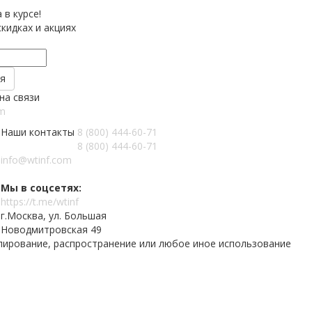
 в курсе!
кидках и акциях
на связи
m
Наши контакты
8 (800) 444-60-71
8 (800) 444-60-71
info@wtinf.com
Мы в соцсетях:
https://t.me/wtinf
г.Москва, ул. Большая
Новодмитровская 49
опирование, распространение или любое иное использование