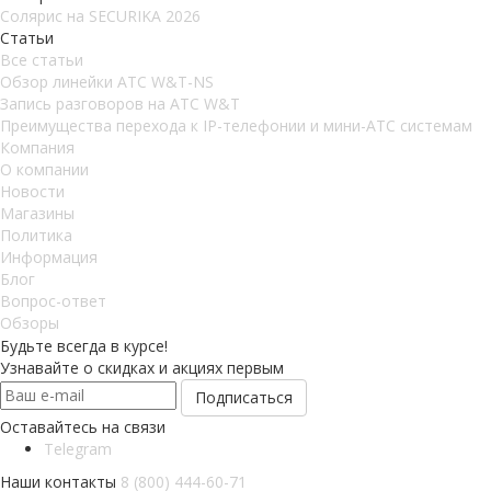
Солярис на SECURIKA 2026
Статьи
Все статьи
Обзор линейки АТС W&T-NS
Запись разговоров на АТС W&T
Преимущества перехода к IP-телефонии и мини-АТС системам
Компания
О компании
Новости
Магазины
Политика
Информация
Блог
Вопрос-ответ
Обзоры
Будьте всегда в курсе!
Узнавайте о скидках и акциях первым
Оставайтесь на связи
Telegram
Наши контакты
8 (800) 444-60-71