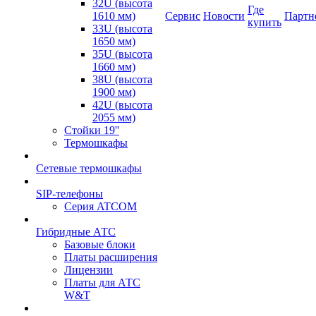
32U (высота
Где
1610 мм)
Сервис
Новости
Партн
купить
33U (высота
1650 мм)
35U (высота
1660 мм)
38U (высота
1900 мм)
42U (высота
2055 мм)
Стойки 19''
Термошкафы
Сетевые термошкафы
SIP-телефоны
Серия ATCOM
Гибридные АТС
Базовые блоки
Платы расширения
Лицензии
Платы для АТС
W&T