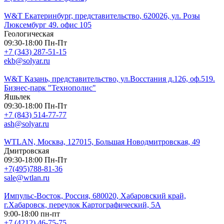
W&T Екатеринбург, представительство, 620026, ул. Розы
Люксембург 49. офис 105
Геологическая
09:30-18:00 Пн-Пт
+7 (343) 287-51-15
ekb@solyar.ru
W&T Казань, представительство, ул.Восстания д.126, оф.519.
Бизнес-парк "Технополис"
Яшьлек
09:30-18:00 Пн-Пт
+7 (843) 514-77-77
ash@solyar.ru
WTLAN, Москва, 127015, Большая Новодмитровская, 49
Дмитровская
09:30-18:00 Пн-Пт
+7(495)788-81-36
sale@wtlan.ru
Импульс-Восток, Россия, 680020, Хабаровский край,
г.Хабаровск, переулок Картографический, 5А
9:00-18:00 пн-пт
+7 (4212) 46-75-75