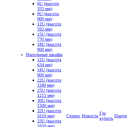
6U (высота
355 мм)
9U (высота
900 мм)
12U (высота
592 мм)
15U (высота
770 мм)
18U (высота
900 мм)
Напольные шкафы
12U (высота
634 мм)
18U (высота
900 мм)
22U (высота
1180 мм)
25U (высота
1215 мм)
30U (высота
1500 мм)
32U (высота
Где
1610 мм)
Сервис
Новости
Партн
купить
33U (высота
1650 мм)