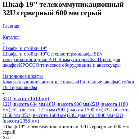
Шкаф 19'' телекоммуникационный
32U серверный 600 мм серый
Главная
-
Каталог
-
Шкафы и стойки 19"
Шкафы и стойки 19"
Сетевые термошкафы
SIP-
телефоны
Гибридные АТС
Коммутаторы
СКС
Полки для
шкафов
КРОСС
Оптическое оборудование и аксессуары
-
Напольные шкафы
Комплектующие
Настенные шкафы
Напольные шкафы
Стойки
19''
Термошкафы
-
32U (высота 1610 мм)
12U (высота 634 мм)
18U (высота 900 мм)
22U (высота 1180
мм)
25U (высота 1215 мм)
30U (высота 1500 мм)
33U (высота
1650 мм)
35U (высота 1660 мм)
38U (высота 1900 мм)
42U
(высота 2055 мм)
-
Шкаф 19'' телекоммуникационный 32U серверный 600 мм
серый
Хит