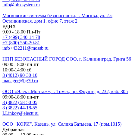
info@pbxsystem.ru
Московские системы безопасности, г. Москва, ул. 2-я
Останкинская, дом 1. офис 7, этаж 2
ВДНХ
9.00 - 18.00 Пн-Пт
+7 (499) 340-14-78
+7 (800) 550-20-81
info+432211@mossb.ru
НПП БЕЗОПАСНЫЙ ГОРОД ООО, г. Калининград, Грига 56
09:00-18:00 пн-пт
10:00-14:00 сб
8 (4012) 90-30-10
manager@bg39.ru
ООО «Элект-Монтаж», г. Томск, пр. Фрунзе, д. 232, каб. 305
09:00-18:00 пн-пт
8 (3822) 58-50-05
8 (3822) 44-18-55
I.Linkov@electt.ru
ООО "КОРИ", Казань, ул. Салиха Батыева, 17 (пом.1015)
Дубравная
09.00 — 17.00 пн-чт