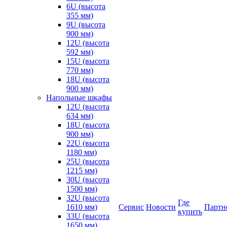
6U (высота
355 мм)
9U (высота
900 мм)
12U (высота
592 мм)
15U (высота
770 мм)
18U (высота
900 мм)
Напольные шкафы
12U (высота
634 мм)
18U (высота
900 мм)
22U (высота
1180 мм)
25U (высота
1215 мм)
30U (высота
1500 мм)
32U (высота
Где
1610 мм)
Сервис
Новости
Партн
купить
33U (высота
1650 мм)