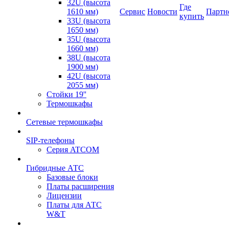
32U (высота
Где
1610 мм)
Сервис
Новости
Партн
купить
33U (высота
1650 мм)
35U (высота
1660 мм)
38U (высота
1900 мм)
42U (высота
2055 мм)
Стойки 19''
Термошкафы
Сетевые термошкафы
SIP-телефоны
Серия ATCOM
Гибридные АТС
Базовые блоки
Платы расширения
Лицензии
Платы для АТС
W&T