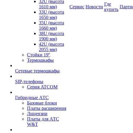
32U (высота
Где
1610 мм)
Сервис
Новости
Партн
купить
33U (высота
1650 мм)
35U (высота
1660 мм)
38U (высота
1900 мм)
42U (высота
2055 мм)
Стойки 19''
Термошкафы
Сетевые термошкафы
SIP-телефоны
Серия ATCOM
Гибридные АТС
Базовые блоки
Платы расширения
Лицензии
Платы для АТС
W&T