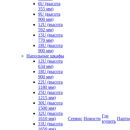
6U (высота
355 мм)
9U (высота
900 мм)
12U (высота
592 мм)
15U (высота
770 мм)
18U (высота
900 мм)
Напольные шкафы
12U (высота
634 мм)
18U (высота
900 мм)
22U (высота
1180 мм)
25U (высота
1215 мм)
30U (высота
1500 мм)
32U (высота
Где
1610 мм)
Сервис
Новости
Партн
купить
33U (высота
1650 мм)