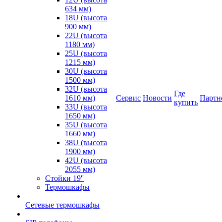
634 мм)
18U (высота
900 мм)
22U (высота
1180 мм)
25U (высота
1215 мм)
30U (высота
1500 мм)
32U (высота
Где
1610 мм)
Сервис
Новости
Партн
купить
33U (высота
1650 мм)
35U (высота
1660 мм)
38U (высота
1900 мм)
42U (высота
2055 мм)
Стойки 19''
Термошкафы
Сетевые термошкафы