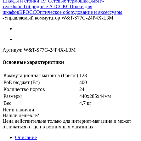
Шкафы и стойки 19"
Сетевые термошкафы
SIP-
телефоны
Гибридные АТС
СКС
Полки для
шкафов
КРОСС
Оптическое оборудование и аксессуары
-
Управляемый коммутатор W&T-S77G-24P4X-L3M
Артикул:
W&T-S77G-24P4X-L3M
Основные характеристики
Коммутационная матрица (Гбит/с)
128
PoE бюджет (Вт)
400
Количество портов
24
Размеры
440х285х44мм
Вес
4,7 кг
Нет в наличии
Нашли дешевле?
Цена действительна только для интернет-магазина и может
отличаться от цен в розничных магазинах
Описание