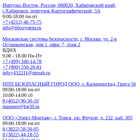
Импульс-Восток, Россия, 680020, Хабаровский край,
г.Хабаровск, переулок Картографический, 5А
9:00-18:00 пн-пт
+7 (4212) 46-75-75
info@pbxsystem.ru
Московские системы безопасности, г. Москва, ул. 2-я
Останкинская, дом 1. офис 7, этаж 2
ВДНХ
9.00 - 18.00 Пн-Пт
+7 (499) 340-14-78
+7 (800) 550-20-81
info+432211@mossb.ru
НПП БЕЗОПАСНЫЙ ГОРОД ООО, г. Калининград, Грига 56
09:00-18:00 пн-пт
10:00-14:00 сб
8 (4012) 90-30-10
manager@bg39.ru
ООО «Элект-Монтаж», г. Томск, пр. Фрунзе, д. 232, каб. 305
09:00-18:00 пн-пт
8 (3822) 58-50-05
8 (3822) 44-18-55