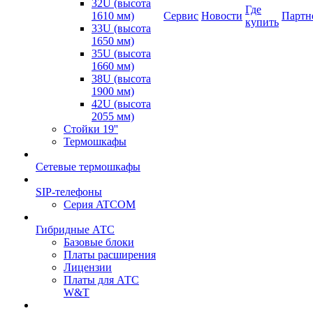
32U (высота
Где
1610 мм)
Сервис
Новости
Партн
купить
33U (высота
1650 мм)
35U (высота
1660 мм)
38U (высота
1900 мм)
42U (высота
2055 мм)
Стойки 19''
Термошкафы
Сетевые термошкафы
SIP-телефоны
Серия ATCOM
Гибридные АТС
Базовые блоки
Платы расширения
Лицензии
Платы для АТС
W&T