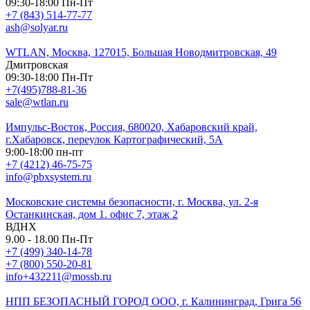
09:30-18:00 Пн-Пт
+7 (843) 514-77-77
ash@solyar.ru
WTLAN, Москва, 127015, Большая Новодмитровская, 49
Дмитровская
09:30-18:00 Пн-Пт
+7(495)788-81-36
sale@wtlan.ru
Импульс-Восток, Россия, 680020, Хабаровский край,
г.Хабаровск, переулок Картографический, 5А
9:00-18:00 пн-пт
+7 (4212) 46-75-75
info@pbxsystem.ru
Московские системы безопасности, г. Москва, ул. 2-я
Останкинская, дом 1. офис 7, этаж 2
ВДНХ
9.00 - 18.00 Пн-Пт
+7 (499) 340-14-78
+7 (800) 550-20-81
info+432211@mossb.ru
НПП БЕЗОПАСНЫЙ ГОРОД ООО, г. Калининград, Грига 56