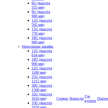
6U (высота
355 мм)
9U (высота
900 мм)
12U (высота
592 мм)
15U (высота
770 мм)
18U (высота
900 мм)
Напольные шкафы
12U (высота
634 мм)
18U (высота
900 мм)
22U (высота
1180 мм)
25U (высота
1215 мм)
30U (высота
1500 мм)
32U (высота
Где
1610 мм)
Сервис
Новости
Партн
купить
33U (высота
1650 мм)