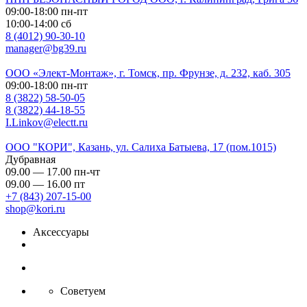
09:00-18:00 пн-пт
10:00-14:00 сб
8 (4012) 90-30-10
manager@bg39.ru
ООО «Элект-Монтаж», г. Томск, пр. Фрунзе, д. 232, каб. 305
09:00-18:00 пн-пт
8 (3822) 58-50-05
8 (3822) 44-18-55
I.Linkov@electt.ru
ООО "КОРИ", Казань, ул. Салиха Батыева, 17 (пом.1015)
Дубравная
09.00 — 17.00 пн-чт
09.00 — 16.00 пт
+7 (843) 207-15-00
shop@kori.ru
Аксессуары
Советуем