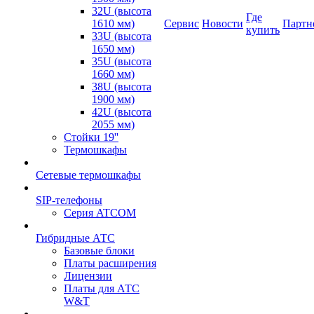
32U (высота
Где
1610 мм)
Сервис
Новости
Партн
купить
33U (высота
1650 мм)
35U (высота
1660 мм)
38U (высота
1900 мм)
42U (высота
2055 мм)
Стойки 19''
Термошкафы
Сетевые термошкафы
SIP-телефоны
Серия ATCOM
Гибридные АТС
Базовые блоки
Платы расширения
Лицензии
Платы для АТС
W&T