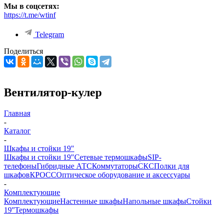
Мы в соцсетях:
https://t.me/wtinf
Telegram
Поделиться
Вентилятор-кулер
Главная
-
Каталог
-
Шкафы и стойки 19"
Шкафы и стойки 19"
Сетевые термошкафы
SIP-
телефоны
Гибридные АТС
Коммутаторы
СКС
Полки для
шкафов
КРОСС
Оптическое оборудование и аксессуары
-
Комплектующие
Комплектующие
Настенные шкафы
Напольные шкафы
Стойки
19''
Термошкафы
-