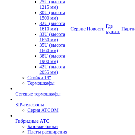
25U (высота
1215 мм)
30U (высота
1500 мм)
32U (высота
Где
1610 мм)
Сервис
Новости
Партн
купить
33U (высота
1650 мм)
35U (высота
1660 мм)
38U (высота
1900 мм)
42U (высота
2055 мм)
Стойки 19''
Термошкафы
Сетевые термошкафы
SIP-телефоны
Серия ATCOM
Гибридные АТС
Базовые блоки
Платы расширения