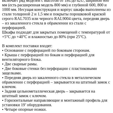
включает ряд моделей с высотой от 18Uдо 42U, шириной 600
мм (есть расширенная модель 800 мм) и глубиной 600, 800 и
1000 мм. Несущая конструкция и корпус шкафа выполнены из
стали толщиной 2 и 1,5 мм и покрыты порошковой краской
серого RAL7035 или черного RAL9004 цвета, передняя дверь
– из закаленного стекла в обрамлении из стали с
перфорацией.
Шкафы подходят для закрытых помещений с температурой от
+5°C до +40°C и влажностью до 80% (при 25°C).
В комплект поставки входят:
• Основание с перфорацией по боковым сторонам.
• Крыша с перфорацией по бокам и перфорацией для
вентиляторного блока.
• Две сварные рамы.
• Две боковые стенки без перфорации с пластиковыми
защелками.
• Передняя дверь из закаленного стекла в металлическом
обрамлении с перфорацией – закрывается на штатный замок с
ключом.
• Задняя цельнометаллическая дверь – закрывается на
штатный замок с ключом.
• Горизонтальные направляющие и монтажный профиль для
установки 19’ оборудования.
• Четыре опорные ножки.