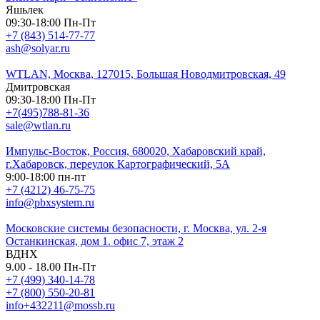
Яшьлек
09:30-18:00 Пн-Пт
+7 (843) 514-77-77
ash@solyar.ru
WTLAN, Москва, 127015, Большая Новодмитровская, 49
Дмитровская
09:30-18:00 Пн-Пт
+7(495)788-81-36
sale@wtlan.ru
Импульс-Восток, Россия, 680020, Хабаровский край,
г.Хабаровск, переулок Картографический, 5А
9:00-18:00 пн-пт
+7 (4212) 46-75-75
info@pbxsystem.ru
Московские системы безопасности, г. Москва, ул. 2-я
Останкинская, дом 1. офис 7, этаж 2
ВДНХ
9.00 - 18.00 Пн-Пт
+7 (499) 340-14-78
+7 (800) 550-20-81
info+432211@mossb.ru