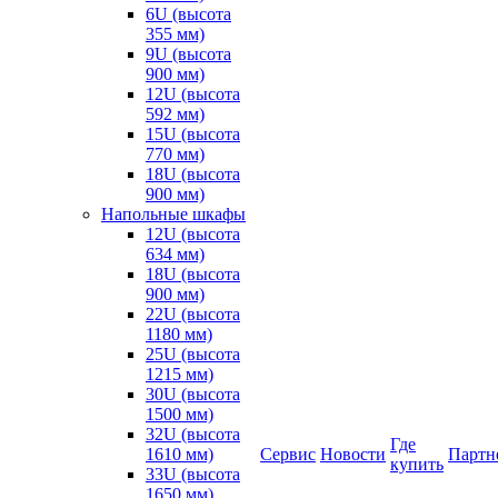
6U (высота
355 мм)
9U (высота
900 мм)
12U (высота
592 мм)
15U (высота
770 мм)
18U (высота
900 мм)
Напольные шкафы
12U (высота
634 мм)
18U (высота
900 мм)
22U (высота
1180 мм)
25U (высота
1215 мм)
30U (высота
1500 мм)
32U (высота
Где
1610 мм)
Сервис
Новости
Партн
купить
33U (высота
1650 мм)