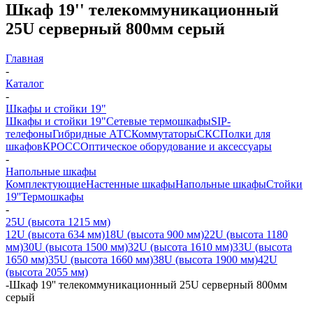
Шкаф 19'' телекоммуникационный
25U серверный 800мм серый
Главная
-
Каталог
-
Шкафы и стойки 19"
Шкафы и стойки 19"
Сетевые термошкафы
SIP-
телефоны
Гибридные АТС
Коммутаторы
СКС
Полки для
шкафов
КРОСС
Оптическое оборудование и аксессуары
-
Напольные шкафы
Комплектующие
Настенные шкафы
Напольные шкафы
Стойки
19''
Термошкафы
-
25U (высота 1215 мм)
12U (высота 634 мм)
18U (высота 900 мм)
22U (высота 1180
мм)
30U (высота 1500 мм)
32U (высота 1610 мм)
33U (высота
1650 мм)
35U (высота 1660 мм)
38U (высота 1900 мм)
42U
(высота 2055 мм)
-
Шкаф 19'' телекоммуникационный 25U серверный 800мм
серый