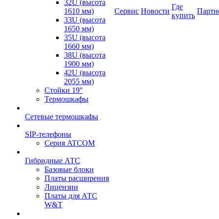
32U (высота
Где
1610 мм)
Сервис
Новости
Партн
купить
33U (высота
1650 мм)
35U (высота
1660 мм)
38U (высота
1900 мм)
42U (высота
2055 мм)
Стойки 19''
Термошкафы
Сетевые термошкафы
SIP-телефоны
Серия ATCOM
Гибридные АТС
Базовые блоки
Платы расширения
Лицензии
Платы для АТС
W&T