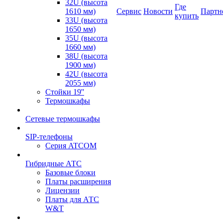
32U (высота
Где
1610 мм)
Сервис
Новости
Партн
купить
33U (высота
1650 мм)
35U (высота
1660 мм)
38U (высота
1900 мм)
42U (высота
2055 мм)
Стойки 19''
Термошкафы
Сетевые термошкафы
SIP-телефоны
Серия ATCOM
Гибридные АТС
Базовые блоки
Платы расширения
Лицензии
Платы для АТС
W&T