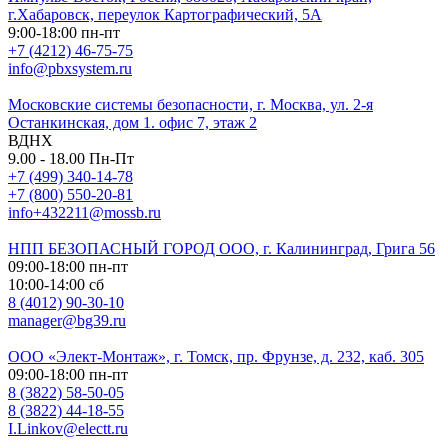
г.Хабаровск, переулок Картографический, 5А
9:00-18:00 пн-пт
+7 (4212) 46-75-75
info@pbxsystem.ru
Московские системы безопасности, г. Москва, ул. 2-я
Останкинская, дом 1. офис 7, этаж 2
ВДНХ
9.00 - 18.00 Пн-Пт
+7 (499) 340-14-78
+7 (800) 550-20-81
info+432211@mossb.ru
НПП БЕЗОПАСНЫЙ ГОРОД ООО, г. Калининград, Грига 56
09:00-18:00 пн-пт
10:00-14:00 сб
8 (4012) 90-30-10
manager@bg39.ru
ООО «Элект-Монтаж», г. Томск, пр. Фрунзе, д. 232, каб. 305
09:00-18:00 пн-пт
8 (3822) 58-50-05
8 (3822) 44-18-55
I.Linkov@electt.ru