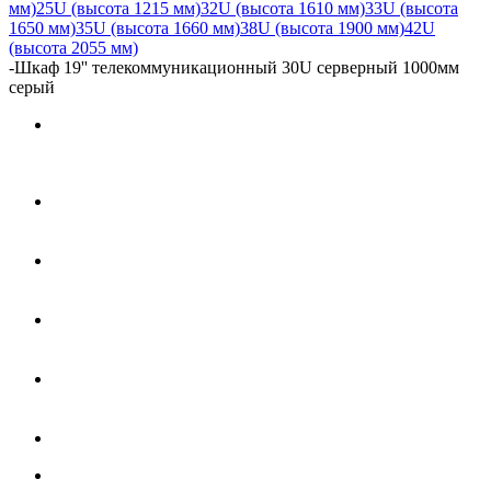
мм)
25U (высота 1215 мм)
32U (высота 1610 мм)
33U (высота
1650 мм)
35U (высота 1660 мм)
38U (высота 1900 мм)
42U
(высота 2055 мм)
-
Шкаф 19'' телекоммуникационный 30U серверный 1000мм
серый