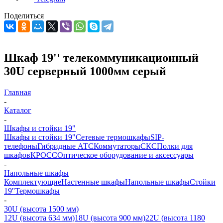
Поделиться
Шкаф 19'' телекоммуникационный
30U серверный 1000мм серый
Главная
-
Каталог
-
Шкафы и стойки 19"
Шкафы и стойки 19"
Сетевые термошкафы
SIP-
телефоны
Гибридные АТС
Коммутаторы
СКС
Полки для
шкафов
КРОСС
Оптическое оборудование и аксессуары
-
Напольные шкафы
Комплектующие
Настенные шкафы
Напольные шкафы
Стойки
19''
Термошкафы
-
30U (высота 1500 мм)
12U (высота 634 мм)
18U (высота 900 мм)
22U (высота 1180