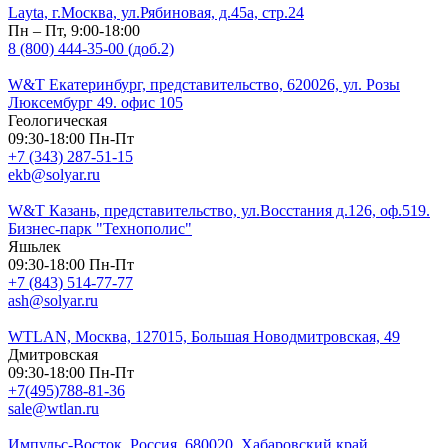
Layta, г.Москва, ул.Рябиновая, д.45а, стр.24
Пн – Пт, 9:00-18:00
8 (800) 444-35-00 (доб.2)
W&T Екатеринбург, представительство, 620026, ул. Розы
Люксембург 49. офис 105
Геологическая
09:30-18:00 Пн-Пт
+7 (343) 287-51-15
ekb@solyar.ru
W&T Казань, представительство, ул.Восстания д.126, оф.519.
Бизнес-парк "Технополис"
Яшьлек
09:30-18:00 Пн-Пт
+7 (843) 514-77-77
ash@solyar.ru
WTLAN, Москва, 127015, Большая Новодмитровская, 49
Дмитровская
09:30-18:00 Пн-Пт
+7(495)788-81-36
sale@wtlan.ru
Импульс-Восток, Россия, 680020, Хабаровский край,