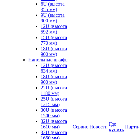
6U (высота
355 мм)
9U (высота
900 мм)
12U (высота
592 мм)
15U (высота
770 мм)
18U (высота
900 мм)
Напольные шкафы
12U (высота
634 мм)
18U (высота
900 мм)
22U (высота
1180 мм)
25U (высота
1215 мм)
30U (высота
1500 мм)
32U (высота
Где
1610 мм)
Сервис
Новости
Партн
купить
33U (высота
1650 мм)