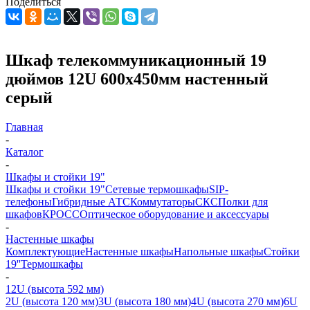
Поделиться
Шкаф телекоммуникационный 19
дюймов 12U 600x450мм настенный
серый
Главная
-
Каталог
-
Шкафы и стойки 19"
Шкафы и стойки 19"
Сетевые термошкафы
SIP-
телефоны
Гибридные АТС
Коммутаторы
СКС
Полки для
шкафов
КРОСС
Оптическое оборудование и аксессуары
-
Настенные шкафы
Комплектующие
Настенные шкафы
Напольные шкафы
Стойки
19''
Термошкафы
-
12U (высота 592 мм)
2U (высота 120 мм)
3U (высота 180 мм)
4U (высота 270 мм)
6U