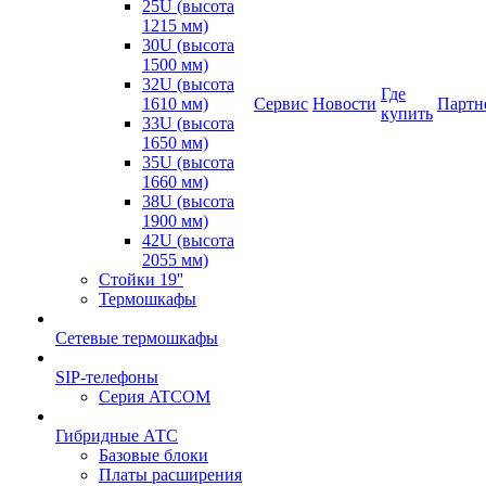
25U (высота
1215 мм)
30U (высота
1500 мм)
32U (высота
Где
1610 мм)
Сервис
Новости
Партн
купить
33U (высота
1650 мм)
35U (высота
1660 мм)
38U (высота
1900 мм)
42U (высота
2055 мм)
Стойки 19''
Термошкафы
Сетевые термошкафы
SIP-телефоны
Серия ATCOM
Гибридные АТС
Базовые блоки
Платы расширения