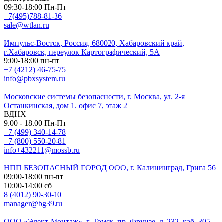
09:30-18:00 Пн-Пт
+7(495)788-81-36
sale@wtlan.ru
Импульс-Восток, Россия, 680020, Хабаровский край,
г.Хабаровск, переулок Картографический, 5А
9:00-18:00 пн-пт
+7 (4212) 46-75-75
info@pbxsystem.ru
Московские системы безопасности, г. Москва, ул. 2-я
Останкинская, дом 1. офис 7, этаж 2
ВДНХ
9.00 - 18.00 Пн-Пт
+7 (499) 340-14-78
+7 (800) 550-20-81
info+432211@mossb.ru
НПП БЕЗОПАСНЫЙ ГОРОД ООО, г. Калининград, Грига 56
09:00-18:00 пн-пт
10:00-14:00 сб
8 (4012) 90-30-10
manager@bg39.ru
ООО «Элект-Монтаж», г. Томск, пр. Фрунзе, д. 232, каб. 305