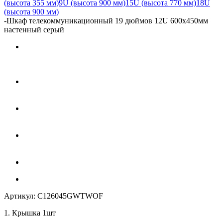
(высота 355 мм)
9U (высота 900 мм)
15U (высота 770 мм)
18U
(высота 900 мм)
-
Шкаф телекоммуникационный 19 дюймов 12U 600x450мм
настенный серый
Артикул:
C126045GWTWOF
1. Крышка 1шт