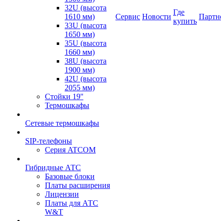
32U (высота
Где
1610 мм)
Сервис
Новости
Партн
купить
33U (высота
1650 мм)
35U (высота
1660 мм)
38U (высота
1900 мм)
42U (высота
2055 мм)
Стойки 19''
Термошкафы
Сетевые термошкафы
SIP-телефоны
Серия ATCOM
Гибридные АТС
Базовые блоки
Платы расширения
Лицензии
Платы для АТС
W&T