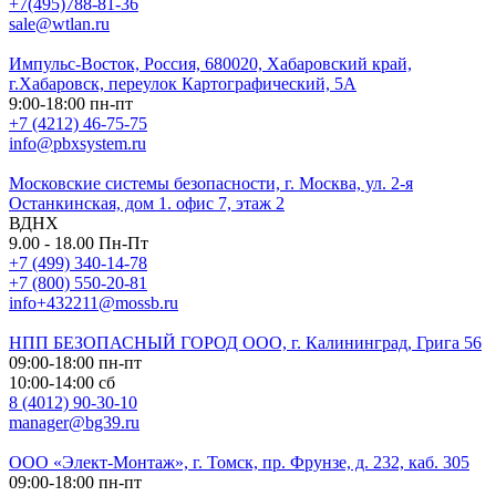
+7(495)788-81-36
sale@wtlan.ru
Импульс-Восток, Россия, 680020, Хабаровский край,
г.Хабаровск, переулок Картографический, 5А
9:00-18:00 пн-пт
+7 (4212) 46-75-75
info@pbxsystem.ru
Московские системы безопасности, г. Москва, ул. 2-я
Останкинская, дом 1. офис 7, этаж 2
ВДНХ
9.00 - 18.00 Пн-Пт
+7 (499) 340-14-78
+7 (800) 550-20-81
info+432211@mossb.ru
НПП БЕЗОПАСНЫЙ ГОРОД ООО, г. Калининград, Грига 56
09:00-18:00 пн-пт
10:00-14:00 сб
8 (4012) 90-30-10
manager@bg39.ru
ООО «Элект-Монтаж», г. Томск, пр. Фрунзе, д. 232, каб. 305
09:00-18:00 пн-пт