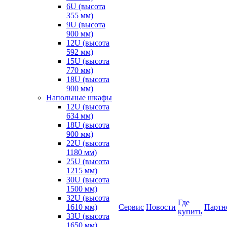
6U (высота
355 мм)
9U (высота
900 мм)
12U (высота
592 мм)
15U (высота
770 мм)
18U (высота
900 мм)
Напольные шкафы
12U (высота
634 мм)
18U (высота
900 мм)
22U (высота
1180 мм)
25U (высота
1215 мм)
30U (высота
1500 мм)
32U (высота
Где
1610 мм)
Сервис
Новости
Партн
купить
33U (высота
1650 мм)