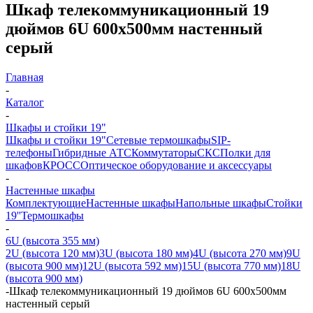
Шкаф телекоммуникационный 19
дюймов 6U 600х500мм настенный
cерый
Главная
-
Каталог
-
Шкафы и стойки 19"
Шкафы и стойки 19"
Сетевые термошкафы
SIP-
телефоны
Гибридные АТС
Коммутаторы
СКС
Полки для
шкафов
КРОСС
Оптическое оборудование и аксессуары
-
Настенные шкафы
Комплектующие
Настенные шкафы
Напольные шкафы
Стойки
19''
Термошкафы
-
6U (высота 355 мм)
2U (высота 120 мм)
3U (высота 180 мм)
4U (высота 270 мм)
9U
(высота 900 мм)
12U (высота 592 мм)
15U (высота 770 мм)
18U
(высота 900 мм)
-
Шкаф телекоммуникационный 19 дюймов 6U 600х500мм
настенный cерый