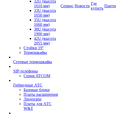
32U (высота
Где
1610 мм)
Сервис
Новости
Партн
купить
33U (высота
1650 мм)
35U (высота
1660 мм)
38U (высота
1900 мм)
42U (высота
2055 мм)
Стойки 19''
Термошкафы
Сетевые термошкафы
SIP-телефоны
Серия ATCOM
Гибридные АТС
Базовые блоки
Платы расширения
Лицензии
Платы для АТС
W&T