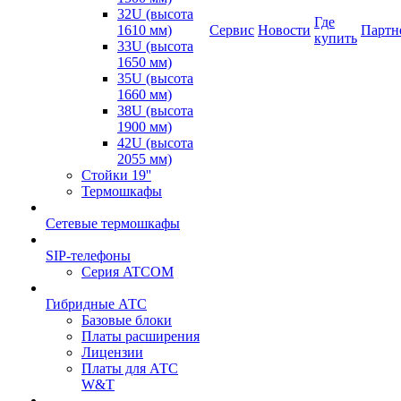
32U (высота
Где
1610 мм)
Сервис
Новости
Партн
купить
33U (высота
1650 мм)
35U (высота
1660 мм)
38U (высота
1900 мм)
42U (высота
2055 мм)
Стойки 19''
Термошкафы
Сетевые термошкафы
SIP-телефоны
Серия ATCOM
Гибридные АТС
Базовые блоки
Платы расширения
Лицензии
Платы для АТС
W&T