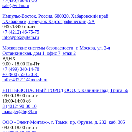
+7(495)788-81-36
sale@wtlan.ru
Импульс-Восток, Россия, 680020, Хабаровский край,
г.Хабаровск, переулок Картографический, 5А
9:00-18:00 пн-пт
+7 (4212) 46-75-75
info@pbxsystem.ru
Московские системы безопасности, г. Москва, ул. 2-я
Останкинская, дом 1. офис 7, этаж 2
ВДНХ
9.00 - 18.00 Пн-Пт
+7 (499) 340-14-78
+7 (800) 550-20-81
info+432211@mossb.ru
НПП БЕЗОПАСНЫЙ ГОРОД ООО, г. Калининград, Грига 56
09:00-18:00 пн-пт
10:00-14:00 сб
8 (4012) 90-30-10
manager@bg39.ru
ООО «Элект-Монтаж», г. Томск, пр. Фрунзе, д. 232, каб. 305
09:00-18:00 пн-пт