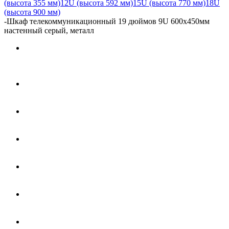
(высота 355 мм)
12U (высота 592 мм)
15U (высота 770 мм)
18U
(высота 900 мм)
-
Шкаф телекоммуникационный 19 дюймов 9U 600x450мм
настенный серый, металл