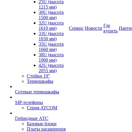
25U (высота
1215 мм)
30U (высота
1500 мм)
32U (высота
Где
1610 мм)
Сервис
Новости
Партн
купить
33U (высота
1650 мм)
35U (высота
1660 мм)
38U (высота
1900 мм)
42U (высота
2055 мм)
Стойки 19''
Термошкафы
Сетевые термошкафы
SIP-телефоны
Серия ATCOM
Гибридные АТС
Базовые блоки
Платы расширения