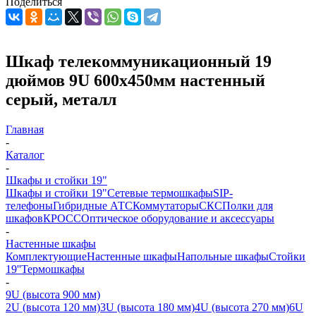
Поделиться
Шкаф телекоммуникационный 19
дюймов 9U 600x450мм настенный
серый, металл
Главная
-
Каталог
-
Шкафы и стойки 19"
Шкафы и стойки 19"
Сетевые термошкафы
SIP-
телефоны
Гибридные АТС
Коммутаторы
СКС
Полки для
шкафов
КРОСС
Оптическое оборудование и аксессуары
-
Настенные шкафы
Комплектующие
Настенные шкафы
Напольные шкафы
Стойки
19''
Термошкафы
-
9U (высота 900 мм)
2U (высота 120 мм)
3U (высота 180 мм)
4U (высота 270 мм)
6U