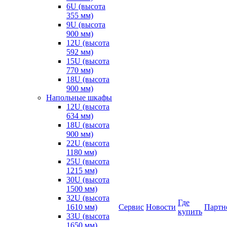
6U (высота
355 мм)
9U (высота
900 мм)
12U (высота
592 мм)
15U (высота
770 мм)
18U (высота
900 мм)
Напольные шкафы
12U (высота
634 мм)
18U (высота
900 мм)
22U (высота
1180 мм)
25U (высота
1215 мм)
30U (высота
1500 мм)
32U (высота
Где
1610 мм)
Сервис
Новости
Партн
купить
33U (высота
1650 мм)