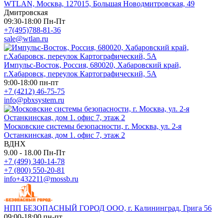
WTLAN, Москва, 127015, Большая Новодмитровская, 49
Дмитровская
09:30-18:00 Пн-Пт
+7(495)788-81-36
sale@wtlan.ru
Импульс-Восток, Россия, 680020, Хабаровский край,
г.Хабаровск, переулок Картографический, 5А
9:00-18:00 пн-пт
+7 (4212) 46-75-75
info@pbxsystem.ru
Московские системы безопасности, г. Москва, ул. 2-я
Останкинская, дом 1. офис 7, этаж 2
ВДНХ
9.00 - 18.00 Пн-Пт
+7 (499) 340-14-78
+7 (800) 550-20-81
info+432211@mossb.ru
НПП БЕЗОПАСНЫЙ ГОРОД ООО, г. Калининград, Грига 56
09:00-18:00 пн-пт