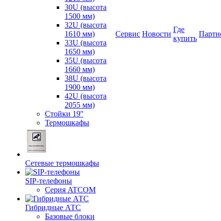
30U (высота
1500 мм)
32U (высота
Где
1610 мм)
Сервис
Новости
Партн
купить
33U (высота
1650 мм)
35U (высота
1660 мм)
38U (высота
1900 мм)
42U (высота
2055 мм)
Стойки 19''
Термошкафы
Сетевые термошкафы
SIP-телефоны
Серия ATCOM
Гибридные АТС
Базовые блоки