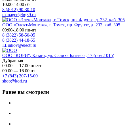
10:00-14:00 сб
8 (4012) 90-30-10
manager@bg39.ru
ООО «Элект-Монтаж», г. Томск, пр. Фрунзе, д. 232, каб. 305
09:00-18:00 пн-пт
8 (3822) 58-50-05
8 (3822) 44-18-55
I.Linkov@electt.ru
ООО "КОРИ", Казань, ул. Салиха Батыева, 17 (пом.1015)
Дубравная
09.00 — 17.00 пн-чт
09.00 — 16.00 пт
+7 (843) 207-15-00
shop@kori.ru
Ранее вы смотрели