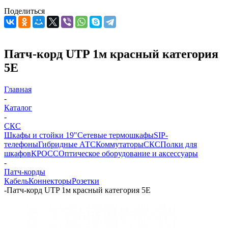
Поделиться
Патч-корд UTP 1м красный категория
5Е
Главная
-
Каталог
-
СКС
Шкафы и стойки 19"
Сетевые термошкафы
SIP-
телефоны
Гибридные АТС
Коммутаторы
СКС
Полки для
шкафов
КРОСС
Оптическое оборудование и аксессуары
-
Патч-корды
Кабель
Коннекторы
Розетки
-
Патч-корд UTP 1м красный категория 5Е