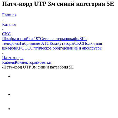
Патч-корд UTP 3м синий категория 5Е
Главная
-
Каталог
-
СКС
Шкафы и стойки 19"
Сетевые термошкафы
SIP-
телефоны
Гибридные АТС
Коммутаторы
СКС
Полки для
шкафов
КРОСС
Оптическое оборудование и аксессуары
-
Патч-корды
Кабель
Коннекторы
Розетки
-
Патч-корд UTP 3м синий категория 5Е