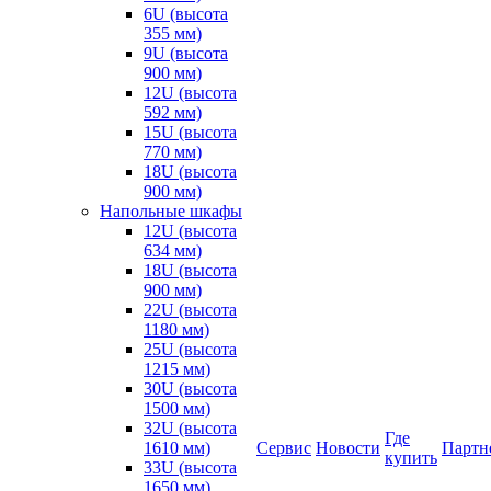
6U (высота
355 мм)
9U (высота
900 мм)
12U (высота
592 мм)
15U (высота
770 мм)
18U (высота
900 мм)
Напольные шкафы
12U (высота
634 мм)
18U (высота
900 мм)
22U (высота
1180 мм)
25U (высота
1215 мм)
30U (высота
1500 мм)
32U (высота
Где
1610 мм)
Сервис
Новости
Партн
купить
33U (высота
1650 мм)