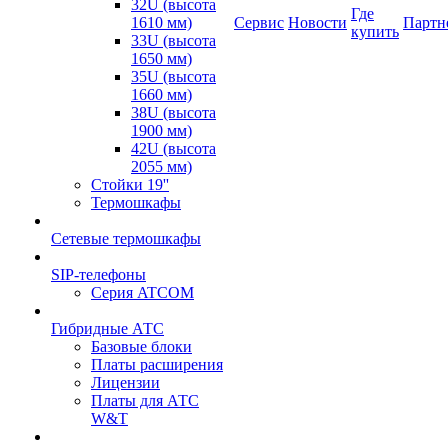
32U (высота
Где
1610 мм)
Сервис
Новости
Партн
купить
33U (высота
1650 мм)
35U (высота
1660 мм)
38U (высота
1900 мм)
42U (высота
2055 мм)
Стойки 19''
Термошкафы
Сетевые термошкафы
SIP-телефоны
Серия ATCOM
Гибридные АТС
Базовые блоки
Платы расширения
Лицензии
Платы для АТС
W&T