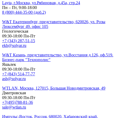
Layta, г.Москва, ул.Рябиновая, д.45а, стр.24
Пн – Пт, 9:00-18:00
8 (800) 444-35-00 (доб.2)
W&T Екатеринбург, представительство, 620026, ул. Розы
Люксембург 49. офис 105
Геологическая
09:30-18:00 Пн-Пт
+7 (343) 287-51-15
ekb@solyar.ru
W&T Казань, представительство, ул.Восстания д.126, оф.519.
Бизнес-парк "Технополис"
Яшьлек
09:30-18:00 Пн-Пт
+7 (843) 514-77-77
ash@solyar.ru
WTLAN, Москва, 127015, Большая Новодмитровская, 49
Дмитровская
09:30-18:00 Пн-Пт
+7(495)788-81-36
sale@wtlan.ru
Импульс-Восток, Россия, 680020, Хабаровский край,