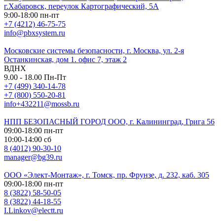
г.Хабаровск, переулок Картографический, 5А
9:00-18:00 пн-пт
+7 (4212) 46-75-75
info@pbxsystem.ru
Московские системы безопасности, г. Москва, ул. 2-я
Останкинская, дом 1. офис 7, этаж 2
ВДНХ
9.00 - 18.00 Пн-Пт
+7 (499) 340-14-78
+7 (800) 550-20-81
info+432211@mossb.ru
НПП БЕЗОПАСНЫЙ ГОРОД ООО, г. Калининград, Грига 56
09:00-18:00 пн-пт
10:00-14:00 сб
8 (4012) 90-30-10
manager@bg39.ru
ООО «Элект-Монтаж», г. Томск, пр. Фрунзе, д. 232, каб. 305
09:00-18:00 пн-пт
8 (3822) 58-50-05
8 (3822) 44-18-55
I.Linkov@electt.ru