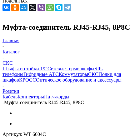
Поделиться
Муфта-соединитель RJ45-RJ45, 8P8C
Главная
-
Каталог
-
СКС
Шкафы и стойки 19"
Сетевые термошкафы
SIP-
телефоны
Гибридные АТС
Коммутаторы
СКС
Полки для
шкафов
КРОСС
Оптическое оборудование и аксессуары
-
Розетки
Кабель
Коннекторы
Патч-корды
-
Муфта-соединитель RJ45-RJ45, 8P8C
Артикул:
WT-6004C