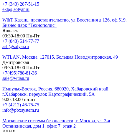
+7 (343) 287-51-15
ekb@solyar.ru
W&T Казань, представительство, ул.Восстания д.126, оф.519.
Бизнес-парк "Технополис"
Яшьлек
09:30-18:00 Пн-Пт
+7 (843) 514-77-77
ash@solyar.ru
WTLAN, Москва, 127015, Большая Новодмитровская, 49
Дмитровская
09:30-18:00 Пн-Пт
+7(495)788-81-36
sale@wtlan.ru
Импульс-Восток, Россия, 680020, Хабаровский край,
г.Хабаровск, переулок Картографический, 5А
9:00-18:00 пн-пт
+7 (4212) 46-75-75
info@pbxsystem.ru
Московские системы безопасности, г. Москва, ул. 2-я
Останкинская, дом 1. офис 7, этаж 2
ВДНХ