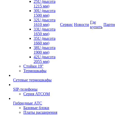
25U (высота
1215 мм)
30U (высота
1500 мм)
32U (высота
Где
1610 мм)
Сервис
Новости
Партн
купить
33U (высота
1650 мм)
35U (высота
1660 мм)
38U (высота
1900 мм)
42U (высота
2055 мм)
Стойки 19''
Термошкафы
Сетевые термошкафы
SIP-телефоны
Серия ATCOM
Гибридные АТС
Базовые блоки
Платы расширения