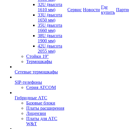
32U (высота
Где
1610 мм)
Сервис
Новости
Партн
купить
33U (высота
1650 мм)
35U (высота
1660 мм)
38U (высота
1900 мм)
42U (высота
2055 мм)
Стойки 19''
Термошкафы
Сетевые термошкафы
SIP-телефоны
Серия ATCOM
Гибридные АТС
Базовые блоки
Платы расширения
Лицензии
Платы для АТС
W&T